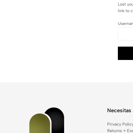
Lost yo
link to 
Userna
Necesitas
Privacy Polic
Returns + Ex