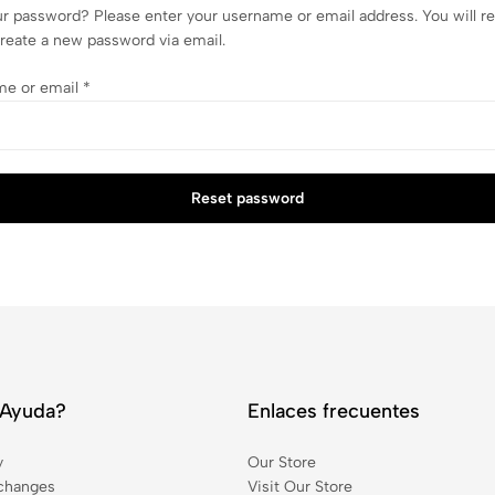
ur password? Please enter your username or email address. You will re
create a new password via email.
me or email
*
Reset password
 Ayuda?
Enlaces frecuentes
y
Our Store
changes
Visit Our Store