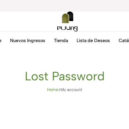
Puling
Selección
e
Nuevos Ingresos
Tienda
Lista de Deseos
Catá
Costa
exclusiva
Rica
de
zapatos
y
bolsos
Lost Password
desde
Argentina
y
Home
My account
Brasil