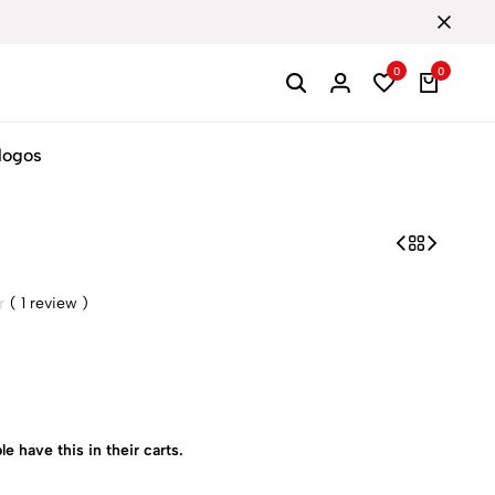
0
0
logos
(
1
review )
le have this in their carts.