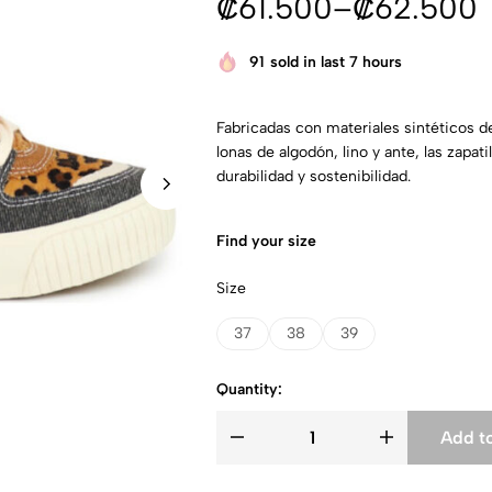
₡
61.500
–
₡
62.500
91
sold in last 7 hours
Fabricadas con materiales sintéticos de 
lonas de algodón, lino y ante, las zapa
durabilidad y sostenibilidad.
Find your size
Size
37
38
39
Quantity:
Add to