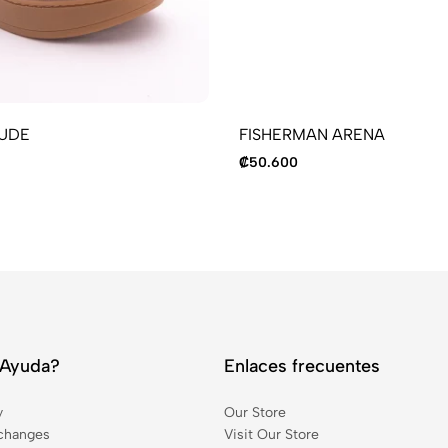
UDE
FISHERMAN ARENA
₡
50.600
 Ayuda?
Enlaces frecuentes
y
Our Store
changes
Visit Our Store